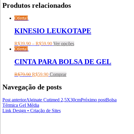
Produtos relacionados
Oferta!
KINESIO LEUKOTAPE
R$
39.90
–
R$
59.90
Ver opções
Oferta!
CINTA PARA BOLSA DE GEL
R$
79.90
R$
59.90
Comprar
Navegação de posts
Post anterior
Alginate Cutimed 2,5X30cm
Próximo post
Bolsa
Térmica Gel Média
Link Design • Criação de Sites