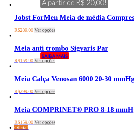
A partir de R$ 20,00!
Jobst ForMen Meia de média Compre
R$
289.00
Ver opções
Meia anti trombo Sigvaris Par
SAIBA MAIS
R$
159.90
Ver opções
Meia Calça Venosan 6000 20-30 mmHg
R$
299.00
Ver opções
Meia COMPRINET® PRO 8-18 mmHg (
R$
159.00
Ver opções
Oferta!