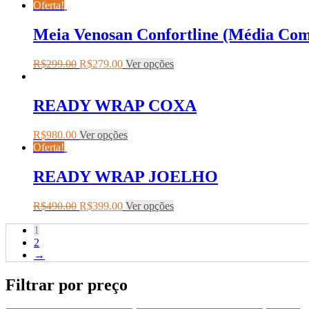
Oferta!
Meia Venosan Confortline (Média Co
R$
299.00
R$
279.00
Ver opções
READY WRAP COXA
R$
980.00
Ver opções
Oferta!
READY WRAP JOELHO
R$
490.00
R$
399.00
Ver opções
1
2
→
Filtrar por preço