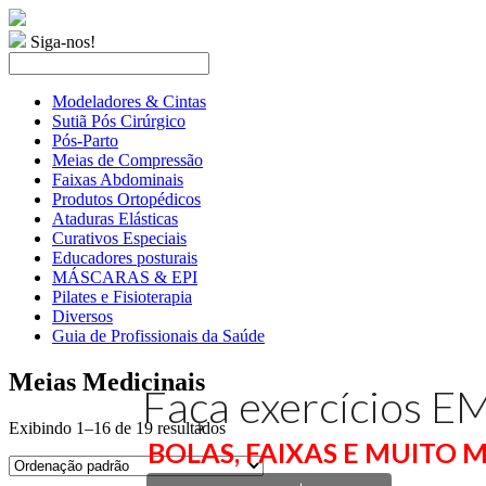
Siga-nos!
Modeladores & Cintas
Sutiã Pós Cirúrgico
Pós-Parto
Meias de Compressão
Faixas Abdominais
Produtos Ortopédicos
Ataduras Elásticas
Curativos Especiais
Educadores posturais
MÁSCARAS & EPI
Pilates e Fisioterapia
Diversos
Guia de Profissionais da Saúde
Meias Medicinais
Faça exercícios 
Exibindo 1–16 de 19 resultados
BOLAS, FAIXAS E MUITO M