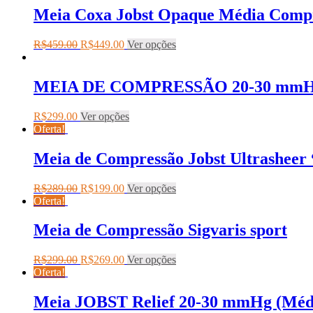
Meia Coxa Jobst Opaque Média Comp
R$
459.00
R$
449.00
Ver opções
MEIA DE COMPRESSÃO 20-30 mmH
R$
299.00
Ver opções
Oferta!
Meia de Compressão Jobst Ultrashee
R$
289.00
R$
199.00
Ver opções
Oferta!
Meia de Compressão Sigvaris sport
R$
299.00
R$
269.00
Ver opções
Oferta!
Meia JOBST Relief 20-30 mmHg (Méd