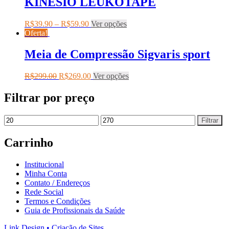
KINESIO LEUKOTAPE
R$
39.90
–
R$
59.90
Ver opções
Oferta!
Meia de Compressão Sigvaris sport
R$
299.00
R$
269.00
Ver opções
Filtrar por preço
Filtrar
Carrinho
Institucional
Minha Conta
Contato / Endereços
Rede Social
Termos e Condições
Guia de Profissionais da Saúde
Link Design • Criação de Sites