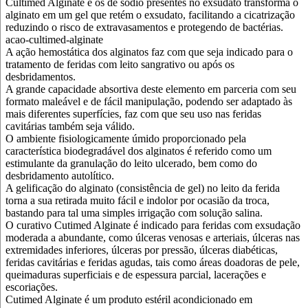
Cultimed Alginate e os de sódio presentes no exsudato transforma o
alginato em um gel que retém o exsudato, facilitando a cicatrização
reduzindo o risco de extravasamentos e protegendo de bactérias.
acao-cultimed-alginate
A ação hemostática dos alginatos faz com que seja indicado para o
tratamento de feridas com leito sangrativo ou após os
desbridamentos.
A grande capacidade absortiva deste elemento em parceria com seu
formato maleável e de fácil manipulação, podendo ser adaptado às
mais diferentes superfícies, faz com que seu uso nas feridas
cavitárias também seja válido.
O ambiente fisiologicamente úmido proporcionado pela
característica biodegradável dos alginatos é referido como um
estimulante da granulação do leito ulcerado, bem como do
desbridamento autolítico.
A gelificação do alginato (consistência de gel) no leito da ferida
torna a sua retirada muito fácil e indolor por ocasião da troca,
bastando para tal uma simples irrigação com solução salina.
O curativo Cutimed Alginate é indicado para feridas com exsudação
moderada a abundante, como úlceras venosas e arteriais, úlceras nas
extremidades inferiores, úlceras por pressão, úlceras diabéticas,
feridas cavitárias e feridas agudas, tais como áreas doadoras de pele,
queimaduras superficiais e de espessura parcial, lacerações e
escoriações.
Cutimed Alginate é um produto estéril acondicionado em