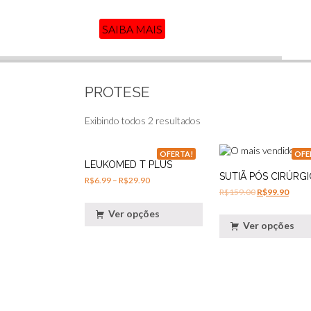
SAIBA MAIS
PROTESE
Exibindo todos 2 resultados
OFERTA!
OFE
LEUKOMED T PLUS
SUTIÃ PÓS CIRÚRG
R$
6.99
–
R$
29.90
R$
159.00
R$
99.90
Ver opções
Ver opções