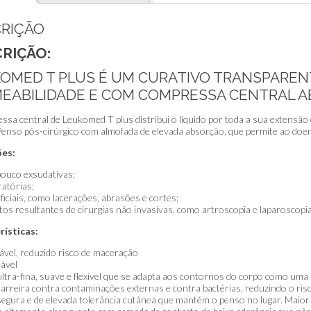
RIÇÃO
RIÇÃO:
OMED T PLUS É UM CURATIVO TRANSPARENTE
EABILIDADE E COM COMPRESSA CENTRAL 
ssa central de Leukomed T plus distribui o líquido por toda a sua extensão
Penso pós-cirúrgico com almofada de elevada absorção, que permite ao doent
ões:
pouco exsudativas;
atórias;
ficiais, como lacerações, abrasões e cortes;
os resultantes de cirurgias não invasivas, como artroscopia e laparoscopia
rísticas:
ável, reduzido risco de maceração
ável
 ultra-fina, suave e flexível que se adapta aos contornos do corpo como um
 Barreira contra contaminações externas e contra bactérias, reduzindo o risc
egura e de elevada tolerância cutânea que mantém o penso no lugar. Maior