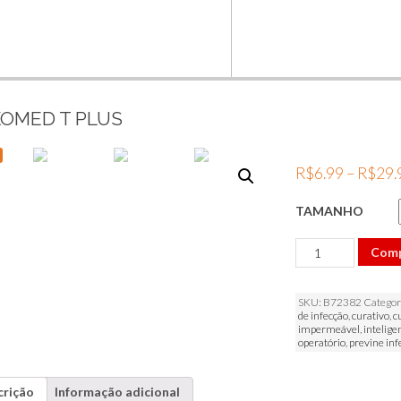
OMED T PLUS
R$
6.99
–
R$
29.
TAMANHO
Leukomed
Com
T
Plus
quantidade
SKU:
B72382
Categor
de infecção
,
curativo
,
c
impermeável
,
intelige
operatório
,
previne inf
crição
Informação adicional