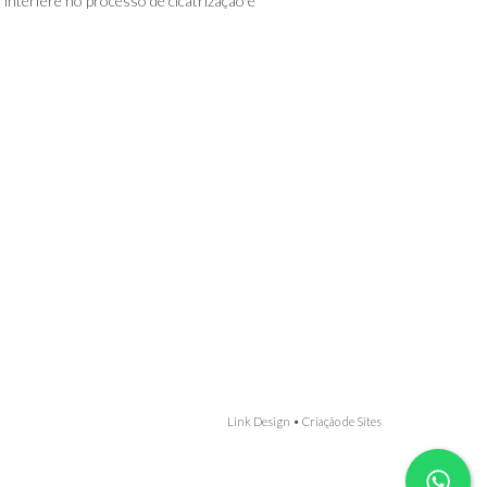
nterfere no processo de cicatrização e
Link Design • Criação de Sites