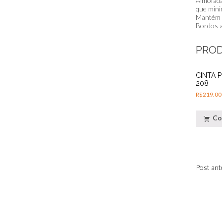
Almofada
que mini
Mantém a
Bordos a
PRO
CINTA P
208
R$
219.00
Co
NAV
Post ant
DE
POS