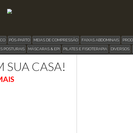
ICO
PÓS-PARTO
MEIAS DE COMPRESSÃO
FAIXAS ABDOMINAIS
PROD
S POSTURAIS
MÁSCARAS & EPI
PILATES E FISIOTERAPIA
DIVERSOS