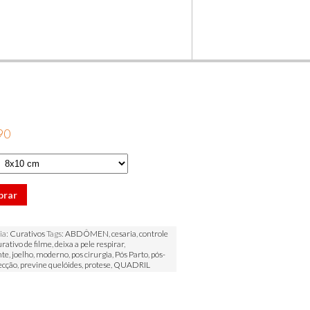
90
prar
ia:
Curativos
Tags:
ABDÔMEN
,
cesaria
,
controle
urativo de filme
,
deixa a pele respirar
,
nte
,
joelho
,
moderno
,
pos cirurgia
,
Pós Parto
,
pós-
ecção
,
previne quelóides
,
protese
,
QUADRIL