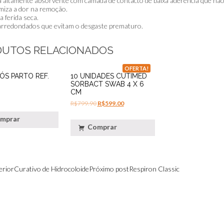
 altamente absorvente com camada de contacto de baixa aderência que não i
miza a dor na remoção.
 ferida seca.
rredondados que evitam o desgaste prematuro.
DUTOS RELACIONADOS
OFERTA!
ÓS PARTO REF.
10 UNIDADES CUTIMED
SORBACT SWAB 4 X 6
CM
R$
799.90
R$
599.00
mprar
Comprar
EGAÇÃO
erior
Curativo de Hidrocoloide
Próximo post
Respiron Classic
TS