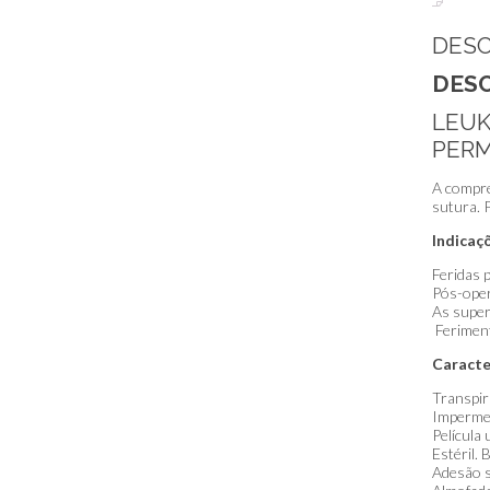
DESC
DESC
LEUK
PERM
A compre
sutura. 
Indicaç
Feridas 
Pós-oper
As super
Feriment
Caracte
Transpir
Imperme
Película
Estéril.
Adesão s