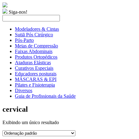
Siga-nos!
Modeladores & Cintas
Sutiã Pós Cirúrgico
Pós-Parto
Meias de Compressão
Faixas Abdominais
Produtos Ortopédicos
Ataduras Elásticas
Curativos Especiais
Educadores posturais
MÁSCARAS & EPI
Pilates e Fisioterapia
Diversos
Guia de Profissionais da Saúde
cervical
Exibindo um único resultado