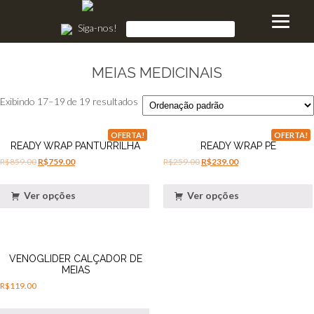
Siga-nos!
MEIAS MEDICINAIS
Exibindo 17–19 de 19 resultados
OFERTA!
OFERTA!
READY WRAP PANTURRILHA
READY WRAP PÉ
R$
859.00
R$
759.00
R$
259.00
R$
239.00
Ver opções
Ver opções
VENOGLIDER CALÇADOR DE
MEIAS
R$
119.00