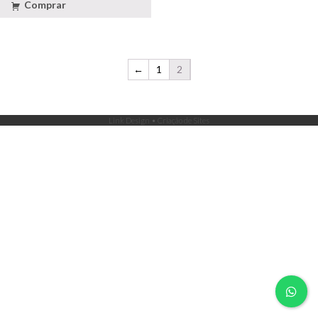
Comprar
←
1
2
Link Design • Criação de Sites