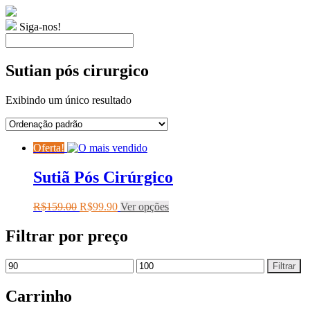
Siga-nos!
Sutian pós cirurgico
Exibindo um único resultado
Oferta!
Sutiã Pós Cirúrgico
R$
159.00
R$
99.90
Ver opções
Filtrar por preço
Filtrar
Carrinho