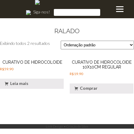
Siga-nos!
RALADO
Exibindo todos 2 resultados
CURATIVO DE HIDROCOLOIDE
CURATIVO DE HIDROCOLOIDE
10X10CM REGULAR
R$
59.90
R$
19.90
Leia mais
Comprar
Link Design • Criação de Sites