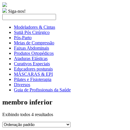
Siga-nos!
Modeladores & Cintas
Sutiã Pós Cirúrgico
Pós-Parto
Meias de Compressão
Faixas Abdominais
Produtos Ortopédicos
Ataduras Elásticas
Curativos Especiais
Educadores posturais
MÁSCARAS & EPI
Pilates e Fisioterapia
Diversos
Guia de Profissionais da Saúde
membro inferior
Exibindo todos 4 resultados