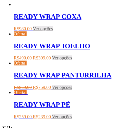
READY WRAP COXA
R$
980.00
Ver opções
Oferta!
READY WRAP JOELHO
R$
490.00
R$
399.00
Ver opções
Oferta!
READY WRAP PANTURRILHA
R$
859.00
R$
759.00
Ver opções
Oferta!
READY WRAP PÉ
R$
259.00
R$
239.00
Ver opções