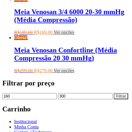
Meia Venosan 3/4 6000 20-30 mmHg
(Média Compressão)
R$
189.00
R$
169.00
Ver opções
Oferta!
Meia Venosan Confortline (Média
Compressão 20 30 mmHg)
R$
299.00
R$
279.00
Ver opções
Filtrar por preço
Filtrar
Carrinho
Institucional
Minha Conta