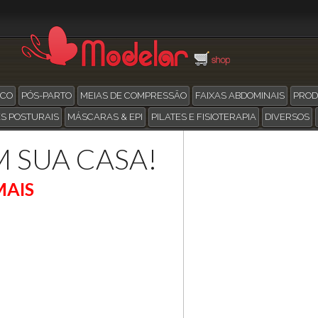
ICO
PÓS-PARTO
MEIAS DE COMPRESSÃO
FAIXAS ABDOMINAIS
PROD
S POSTURAIS
MÁSCARAS & EPI
PILATES E FISIOTERAPIA
DIVERSOS