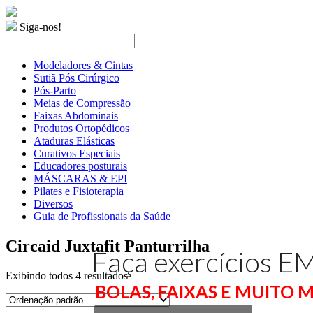
Siga-nos!
Modeladores & Cintas
Sutiã Pós Cirúrgico
Pós-Parto
Meias de Compressão
Faixas Abdominais
Produtos Ortopédicos
Ataduras Elásticas
Curativos Especiais
Educadores posturais
MÁSCARAS & EPI
Pilates e Fisioterapia
Diversos
Guia de Profissionais da Saúde
Circaid Juxtafit Panturrilha
Faça exercícios 
Exibindo todos 4 resultados
BOLAS, FAIXAS E MUITO M