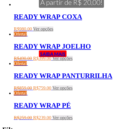
A partir de R$ 20,00!
READY WRAP COXA
R$
980.00
Ver opções
Oferta!
READY WRAP JOELHO
SAIBA MAIS
R$
490.00
R$
399.00
Ver opções
Oferta!
READY WRAP PANTURRILHA
R$
859.00
R$
759.00
Ver opções
Oferta!
READY WRAP PÉ
R$
259.00
R$
239.00
Ver opções