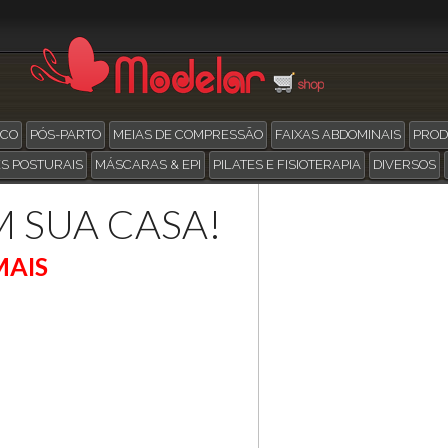
ICO
PÓS-PARTO
MEIAS DE COMPRESSÃO
FAIXAS ABDOMINAIS
PROD
S POSTURAIS
MÁSCARAS & EPI
PILATES E FISIOTERAPIA
DIVERSOS