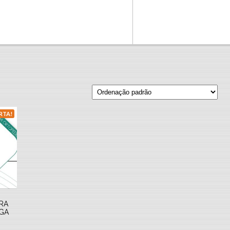
RTA!
RA
NGA