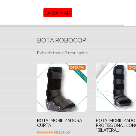
SAIBA MAIS
BOTA ROBOCOP
Exibindo todos 2 resultados
OFERTA!
OFE
BOTA IMOBILIZADORA
BOTA IMOBILIZADO
CURTA
PROFISSIONAL LO
“BILATERAL”
R$
199.00
R$
159.00