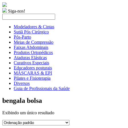
Siga-nos!
Modeladores & Cintas
Sutiã Pós Cirúrgico
Pós-Parto
Meias de Compressão
Faixas Abdominais
Produtos Ortopédicos
Ataduras Elásticas
Curativos Especiais
Educadores posturais
MÁSCARAS & EPI
Pilates e Fisioterapia
Diversos
Guia de Profissionais da Saúde
bengala bolsa
Exibindo um único resultado