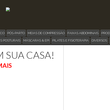
ICO
PÓS-PARTO
MEIAS DE COMPRESSÃO
FAIXAS ABDOMINAIS
PROD
S POSTURAIS
MÁSCARAS & EPI
PILATES E FISIOTERAPIA
DIVERSOS