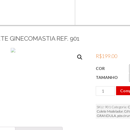
TE GINECOMASTIA REF. 901
R$
199.00
COR
TAMANHO
Colete
Com
Ginecomastia
Ref.
901
SKU:
901
Categoria:
C
quantidade
Colete Modelador
,
GI
GRANDULA
,
pós cirur