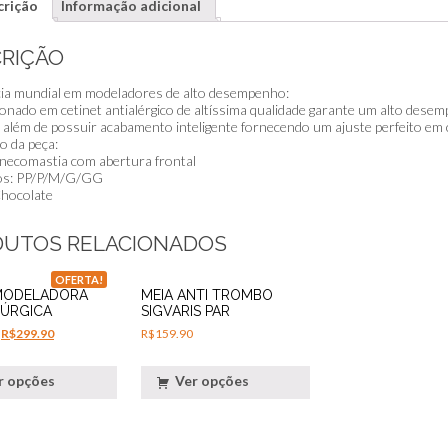
crição
Informação adicional
RIÇÃO
ia mundial em modeladores de alto desempenho:
onado em cetinet antialérgico de altíssima qualidade garante um alto des
 além de possuir acabamento inteligente fornecendo um ajuste perfeito em 
o da peça:
inecomastia com abertura frontal
s: PP/P/M/G/GG
hocolate
DUTOS RELACIONADOS
OFERTA!
MODELADORA
MEIA ANTI TROMBO
RÚRGICA
SIGVARIS PAR
R$
299.90
R$
159.90
r opções
Ver opções