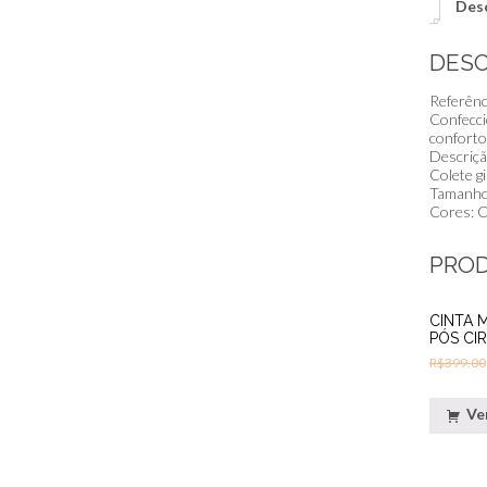
Des
DESC
Referênc
Confecci
conforto
Descriçã
Colete g
Tamanho
Cores: C
PRO
CINTA 
PÓS CI
R$
399.00
Ve